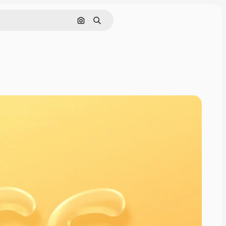
Pesquisar por imagem
Buscar