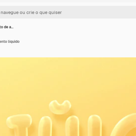
to de a…
ento líquido