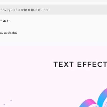
to de f…
mas abstratas