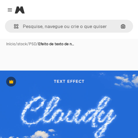
Magnific
Close menu
Pesqui
Início
/
stock
/
PSD
/
Efeito de texto de n…
Premium