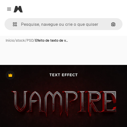
Magnific
Close menu
Pesqui
Início
/
stock
/
PSD
/
Efeito de texto de v…
Premium