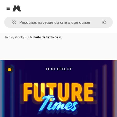
Magnific
Close menu
Pesqui
Início
/
stock
/
PSD
/
Efeito de texto de v…
Premium