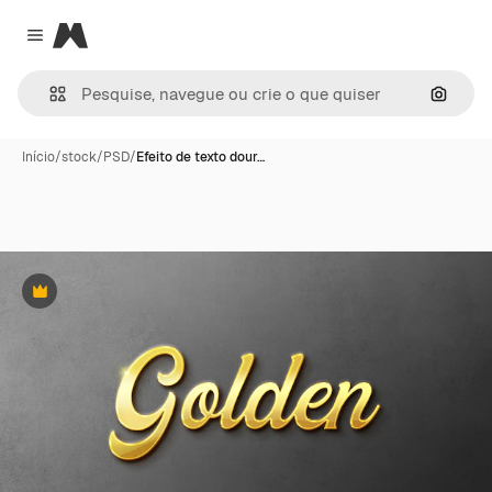
Magnific
Close menu
Pesqui
Início
/
stock
/
PSD
/
Efeito de texto dour…
Premium