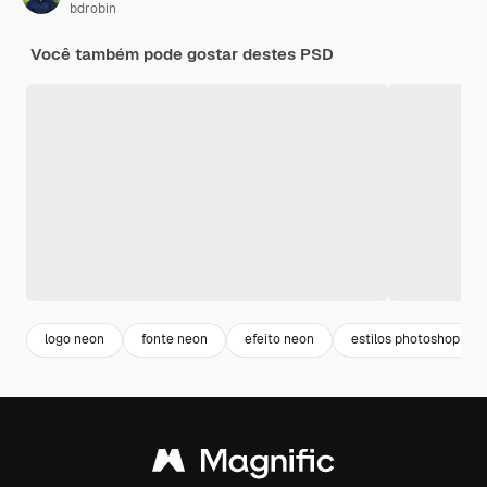
bdrobin
Você também pode gostar destes PSD
logo neon
fonte neon
efeito neon
estilos photoshop