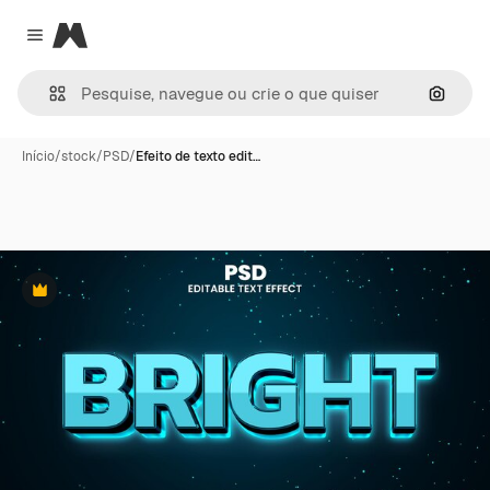
Magnific
Close menu
Pesqui
Início
/
stock
/
PSD
/
Efeito de texto edit…
Premium