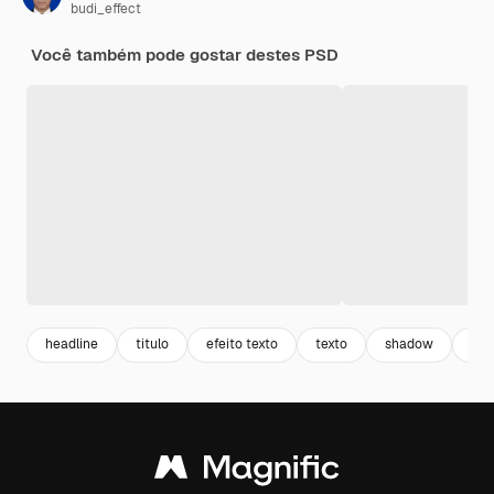
budi_effect
Você também pode gostar destes PSD
headline
titulo
efeito texto
texto
shadow
so