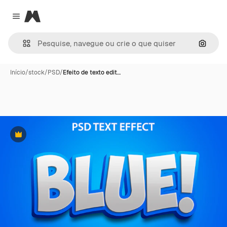
Magnific
Close menu
Pesqui
Início
/
stock
/
PSD
/
Efeito de texto edit…
Premium