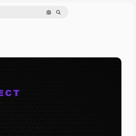
Pesquisar por imagem
Buscar