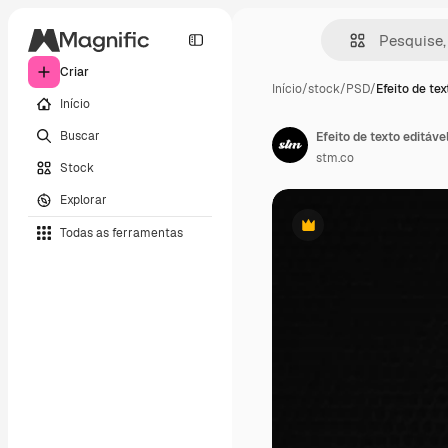
Criar
Início
/
stock
/
PSD
/
Efeito de tex
Início
Buscar
Efeito de texto editáv
stm.co
Stock
Explorar
Todas as ferramentas
Premium