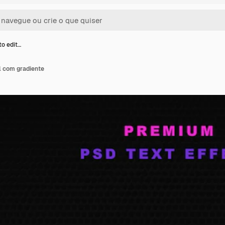
to edit…
el com gradiente