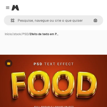
Magnific
Close menu
Pesqui
Início
/
stock
/
PSD
/
Efeito de texto em P…
Premium