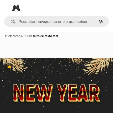
Magnific
Close menu
Pesqui
Início
/
stock
/
PSD
/
Efeito de texto fest…
Premium