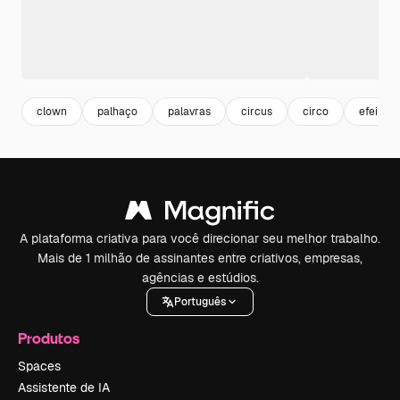
clown
palhaço
palavras
circus
circo
efeito t
A plataforma criativa para você direcionar seu melhor trabalho.
Mais de 1 milhão de assinantes entre criativos, empresas,
agências e estúdios.
Português
Produtos
Spaces
Assistente de IA