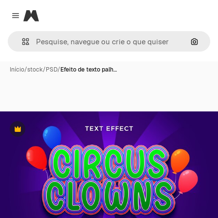
Magnific
Close menu
Pesqui
Início
/
stock
/
PSD
/
Efeito de texto palh…
Premium