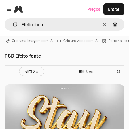
Magnific
Preços
Entrar
Close menu
Limpar
Pesqui
Crie uma imagem com IA
Crie um vídeo com IA
Personalize
PSD Efeito fonte
PSD
Filtros