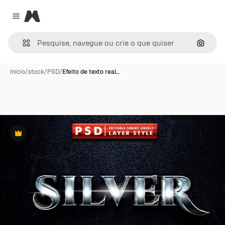
Magnific
Close menu
Pesqui
Início
/
stock
/
PSD
/
Efeito de texto real…
Premium