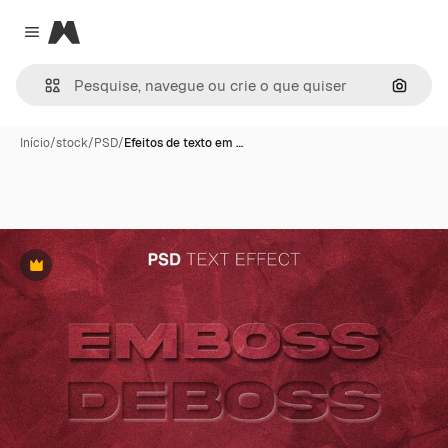
Magnific
Close menu
Pesqui
Início
/
stock
/
PSD
/
Efeitos de texto em …
Premium