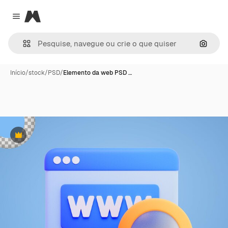
Magnific
Close menu
Pesqui
Início
/
stock
/
PSD
/
Elemento da web PSD …
Premium