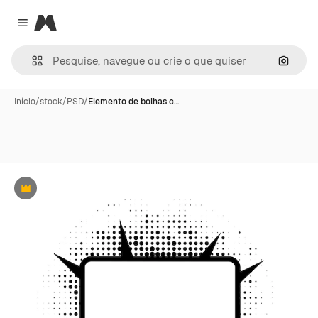
Magnific
Close menu
Pesqui
Início
/
stock
/
PSD
/
Elemento de bolhas c…
Premium