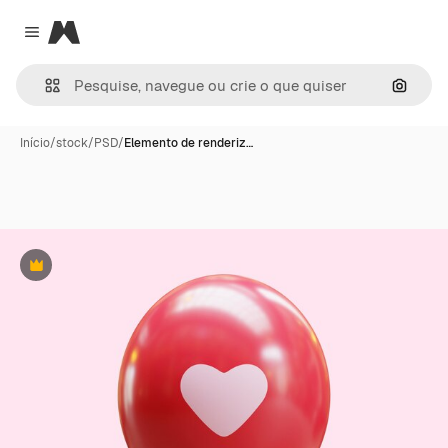
Magnific
Close menu
Pesqui
Início
/
stock
/
PSD
/
Elemento de renderiz…
Premium