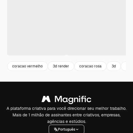
coracao vermelho
3d render
coracao rosa
3d
bal
A plataforma criativa para você direcionar seu melhor trabalho.
Mais de 1 milhão de assinantes entre criativos, empresas,
agências e estúdios.
Português