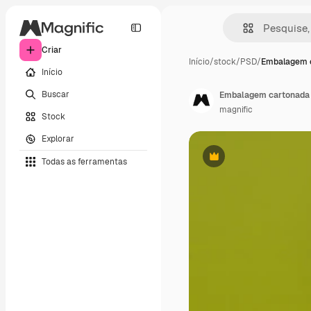
Criar
Início
/
stock
/
PSD
/
Embalagem 
Início
Buscar
Embalagem cartonada d
magnific
Stock
Explorar
Todas as ferramentas
Premium