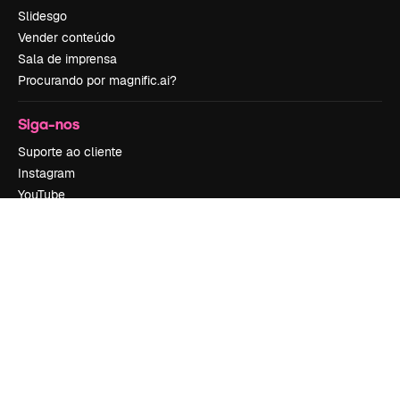
Slidesgo
Vender conteúdo
Sala de imprensa
Procurando por magnific.ai?
Siga-nos
Suporte ao cliente
Instagram
YouTube
LinkedIn
TikTok
Discord
X
Reddit
Copyright © 2010-
2026
Freepik Company S.L.U.
Todos os direitos
reservados
.