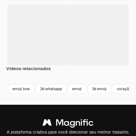
Vídeos relacionados
Premium
Premium
Gerado por IA
Premium
Premium
Gerado por 
emoji love
3d whatsapp
emoji
3d emoji
coração em
A plataforma criativa para você direcionar seu melhor trabalho.