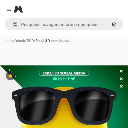
Magnific
Close menu
Pesqui
Início
/
stock
/
PSD
/
Emoji 3D com óculos …
Premium