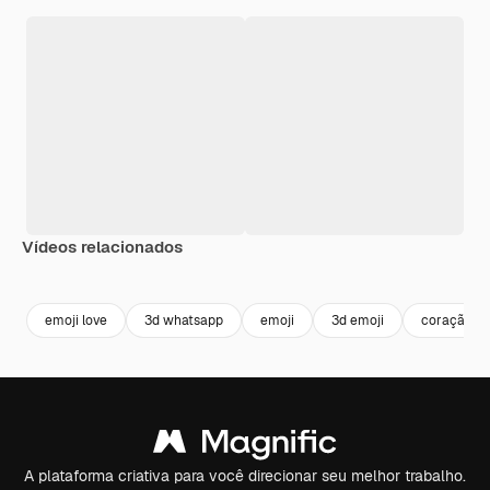
Vídeos relacionados
Premium
Premium
Gerado por IA
Premium
Premium
Gerado por 
emoji love
3d whatsapp
emoji
3d emoji
coração em
A plataforma criativa para você direcionar seu melhor trabalho.