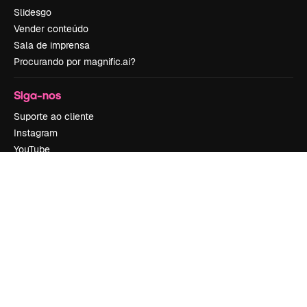
Slidesgo
Vender conteúdo
Sala de imprensa
Procurando por magnific.ai?
Siga-nos
Suporte ao cliente
Instagram
YouTube
LinkedIn
TikTok
Discord
X
Reddit
Copyright © 2010-
2026
Freepik Company S.L.U.
Todos os direitos
reservados
.