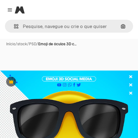
Magnific
Close menu
Pesqui
Início
/
stock
/
PSD
/
Emoji de óculos 3D c…
Premium