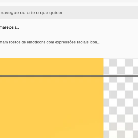
marelos a…
Emoticons amarelos amam rostos de emoticons com expressões faciais ícones Emoji estilizados em 3D