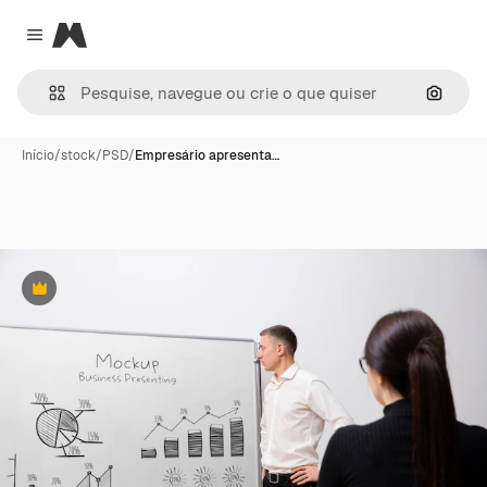
Magnific
Close menu
Pesqui
Início
/
stock
/
PSD
/
Empresário apresenta…
Premium