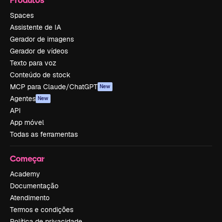
Spaces
Assistente de IA
Gerador de imagens
Gerador de vídeos
Texto para voz
Conteúdo de stock
MCP para Claude/ChatGPT
New
Agentes
New
API
App móvel
Todas as ferramentas
Começar
Academy
Documentação
Atendimento
Termos e condições
Política de privacidade