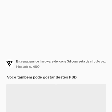
Engrenagens de hardware de ícone 3d com seta de círculo para manutenção de treinamento de gerenciamento etc
ikhwantrisakti99
Você também pode gostar destes PSD