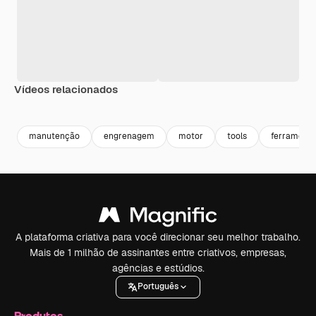
Vídeos relacionados
Premium
Premium
Premium
Premium
manutenção
engrenagem
motor
tools
ferrament
A plataforma criativa para você direcionar seu melhor trabalho.
Mais de 1 milhão de assinantes entre criativos, empresas,
agências e estúdios.
Português
Produtos