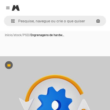
Magnific
Close menu
Pesqui
Início
/
stock
/
PSD
/
Engrenagens de hardw…
Premium