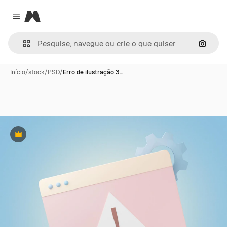
Magnific
Close menu
Pesqui
Início
/
stock
/
PSD
/
Erro de ilustração 3…
Premium