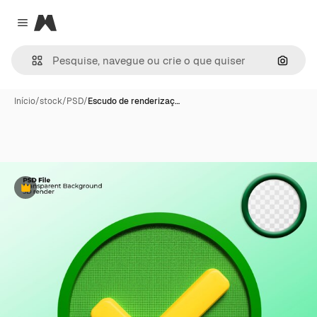
Magnific
Close menu
Pesqui
Início
/
stock
/
PSD
/
Escudo de renderizaç…
Premium