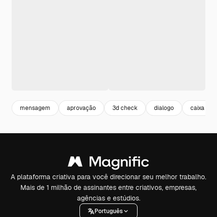
mensagem
aprovação
3d check
dialogo
caixa de 
A plataforma criativa para você direcionar seu melhor trabalho.
Mais de 1 milhão de assinantes entre criativos, empresas,
agências e estúdios.
Português