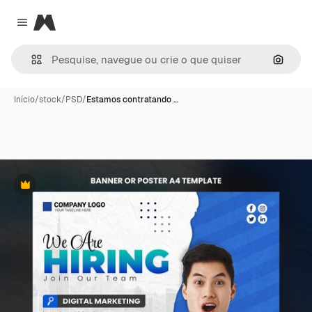
Magnific
Close menu
Pesqui
Início
/
stock
/
PSD
/
Estamos contratando …
Premium