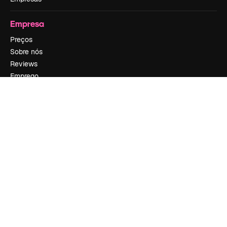
Empresa
Preços
Sobre nós
Reviews
Emprego
Tendências de pesquisa
Blog
Eventos
Slidesgo
Vender conteúdo
Sala de imprensa
Procurando por magnific.ai?
Siga-nos
Suporte ao cliente
Instagram
YouTube