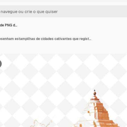
 de PNG d…
Estampilhas de PNG desenham estampilhas de cidades cativantes que registram a grandeza global