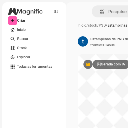
Criar
Início
/
stock
/
PSD
/
Estampilhas
Início
Buscar
tramle2014hue
Stock
Explorar
Gerada com IA
Todas as ferramentas
Premium