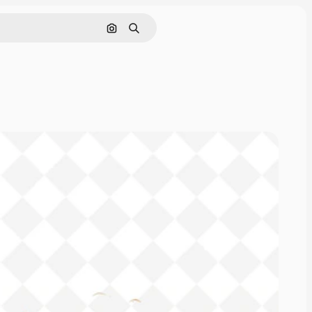
Pesquisar por imagem
Buscar