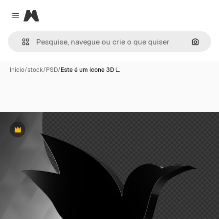
Magnific
Close menu
Pesqui
Início
/
stock
/
PSD
/
Este é um ícone 3D l…
Premium