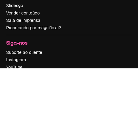
Slidesgo
Vender conteúdo
Sala de imprensa
Procurando por magnific.ai?
Siga-nos
Suporte ao cliente
Instagram
YouTube
LinkedIn
TikTok
Discord
X
Reddit
Copyright © 2010-
2026
Freepik Company S.L.U.
Todos os direitos
reservados
.