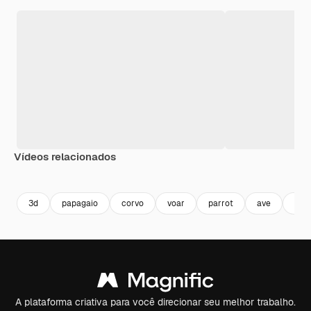
Vídeos relacionados
Premium
Premium
Premium
Premium
Gerado por 
3d
papagaio
corvo
voar
parrot
ave
met
A plataforma criativa para você direcionar seu melhor trabalho.