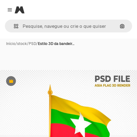
Magnific
Close menu
Pesqui
Início
/
stock
/
PSD
/
Estilo 3D da bandeir…
Premium