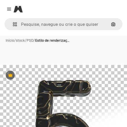
Magnific
Close menu
Pesqui
Início
/
stock
/
PSD
/
Estilo de renderizaç…
Premium