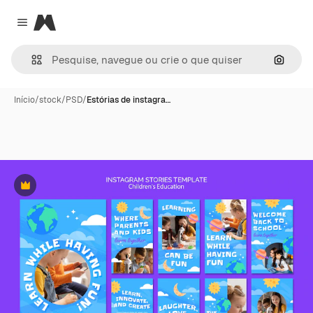
Magnific
Close menu
Pesqui
Início
/
stock
/
PSD
/
Estórias de instagra…
Premium