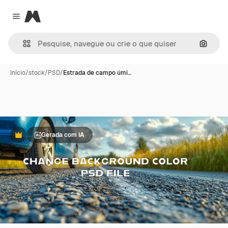
Magnific
Close menu
Pesqui
Início
/
stock
/
PSD
/
Estrada de campo úmi…
Gerada com IA
Premium