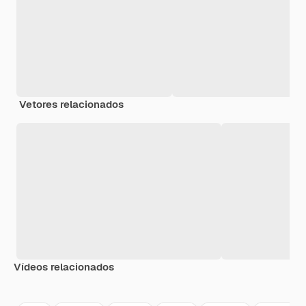
Vetores relacionados
Vídeos relacionados
Premium
Premium
Premium
Premium
Gerado por 