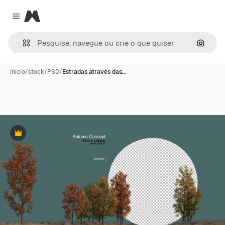
Magnific
Close menu
Pesqui
Início
/
stock
/
PSD
/
Estradas através das…
Premium