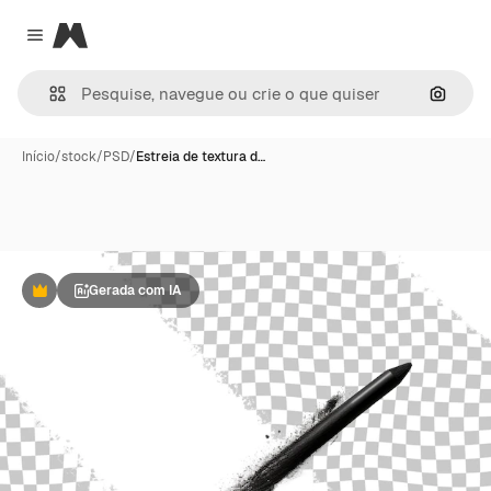
Magnific
Close menu
Pesqui
Início
/
stock
/
PSD
/
Estreia de textura d…
Gerada com IA
Premium