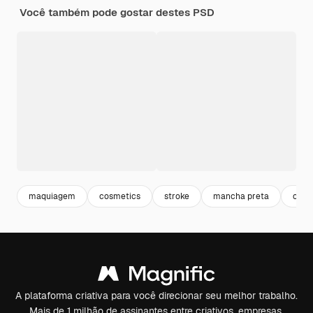
Você também pode gostar destes PSD
maquiagem
cosmetics
stroke
mancha preta
cosm
A plataforma criativa para você direcionar seu melhor trabalho.
Mais de 1 milhão de assinantes entre criativos, empresas,