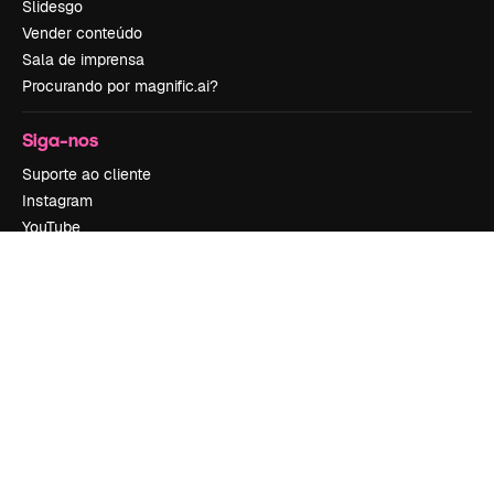
Slidesgo
Vender conteúdo
Sala de imprensa
Procurando por magnific.ai?
Siga-nos
Suporte ao cliente
Instagram
YouTube
LinkedIn
TikTok
Discord
X
Reddit
Copyright © 2010-
2026
Freepik Company S.L.U.
Todos os direitos
reservados
.