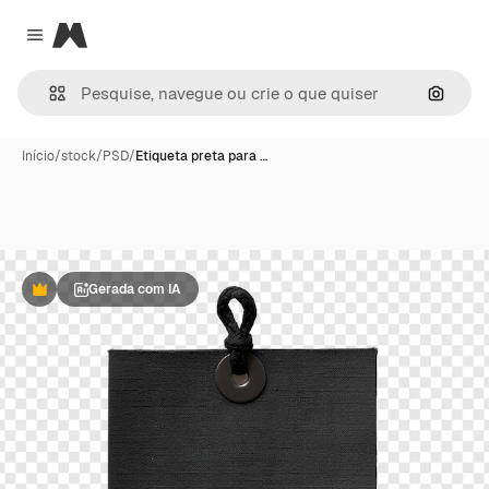
Magnific
Close menu
Pesqui
Início
/
stock
/
PSD
/
Etiqueta preta para …
Gerada com IA
Premium