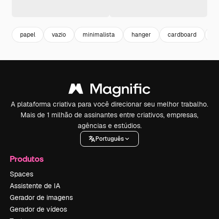
papel
vazio
minimalista
hanger
cardboard
es
A plataforma criativa para você direcionar seu melhor trabalho.
Mais de 1 milhão de assinantes entre criativos, empresas,
agências e estúdios.
Português
Produtos
Spaces
Assistente de IA
Gerador de imagens
Gerador de vídeos