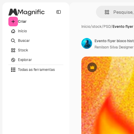
Criar
Início
/
stock
/
PSD
/
Evento flyer
Início
Buscar
Evento flyer bloco his
Renilson Silva Designer
Stock
Explorar
Todas as ferramentas
Premium