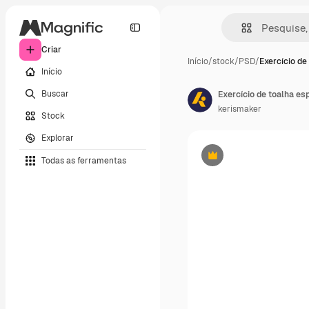
Criar
Início
/
stock
/
PSD
/
Exercício de
Início
Buscar
Exercício de toalha es
kerismaker
Stock
Explorar
Todas as ferramentas
Premium