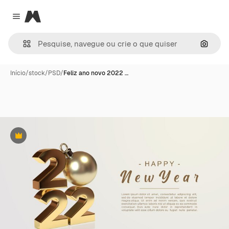
Magnific
Close menu
Pesqui
Início
/
stock
/
PSD
/
Feliz ano novo 2022 …
Premium