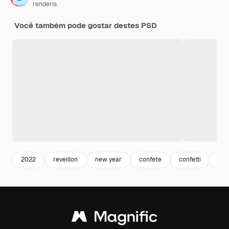
renderis
Você também pode gostar destes PSD
2022
reveillon
new year
confete
confetti
con