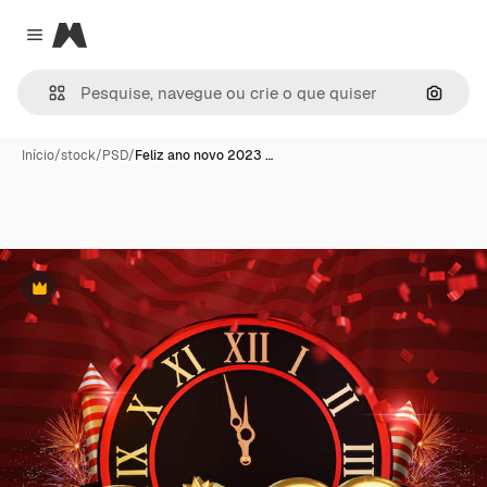
Magnific
Close menu
Pesqui
Início
/
stock
/
PSD
/
Feliz ano novo 2023 …
Premium