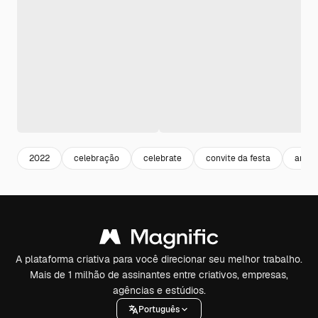
2022
celebração
celebrate
convite da festa
ano n
A plataforma criativa para você direcionar seu melhor trabalho.
Mais de 1 milhão de assinantes entre criativos, empresas,
agências e estúdios.
Português