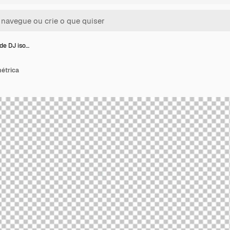
de DJ iso…
étrica