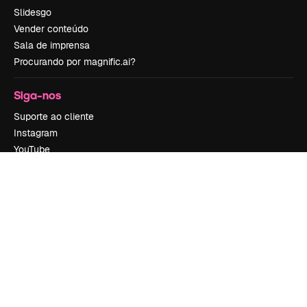
Slidesgo
Vender conteúdo
Sala de imprensa
Procurando por magnific.ai?
Siga-nos
Suporte ao cliente
Instagram
YouTube
LinkedIn
TikTok
Discord
X
Reddit
Copyright © 2010-
2026
Freepik Company S.L.U.
Todos os direitos
reservados
.