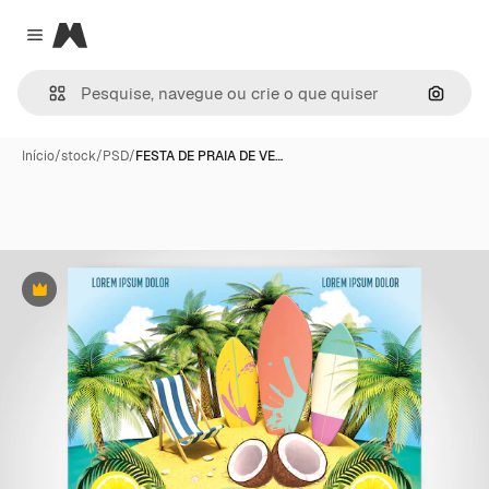
Magnific
Close menu
Pesqui
Início
/
stock
/
PSD
/
FESTA DE PRAIA DE VE…
Premium