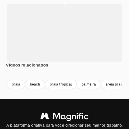
Vídeos relacionados
Premium
Premium
Premium
Premium
praia
beach
praia tropical
palmeira
areia praia
A plataforma criativa para você direcionar seu melhor trabalho.