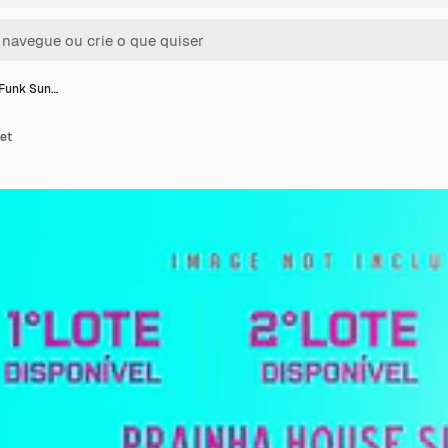
 Funk Sun…
et