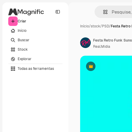
Criar
Início
/
stock
/
PSD
/
Festa Retro
Início
Buscar
Festa Retro Funk Suns
Real.Midia
Stock
Explorar
Todas as ferramentas
Premium