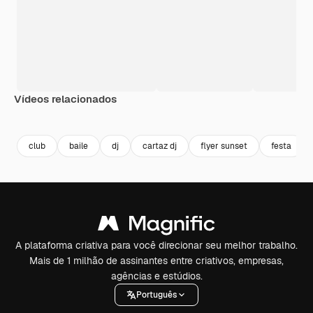
Vídeos relacionados
Premium
Premium
club
baile
dj
cartaz dj
flyer sunset
festa
A plataforma criativa para você direcionar seu melhor trabalho.
Mais de 1 milhão de assinantes entre criativos, empresas,
agências e estúdios.
Português