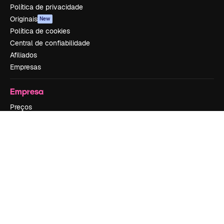
Política de privacidade
Originais
New
Política de cookies
Central de confiabilidade
Afiliados
Empresas
Empresa
Preços
Sobre nós
Reviews
Emprego
Tendências de pesquisa
Blog
Eventos
Slidesgo
Vender conteúdo
Sala de imprensa