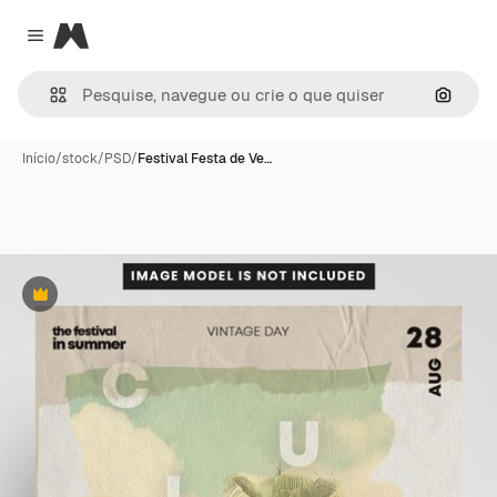
Magnific
Close menu
Pesqui
Início
/
stock
/
PSD
/
Festival Festa de Ve…
Premium