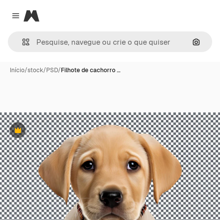
Magnific
Close menu
Pesqui
Início
/
stock
/
PSD
/
Filhote de cachorro …
Premium