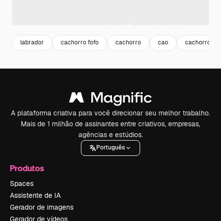
labrador
cachorro fofo
cachorro
cao
cachorro pe
A plataforma criativa para você direcionar seu melhor trabalho.
Mais de 1 milhão de assinantes entre criativos, empresas,
agências e estúdios.
Português
Produtos
Spaces
Assistente de IA
Gerador de imagens
Gerador de vídeos