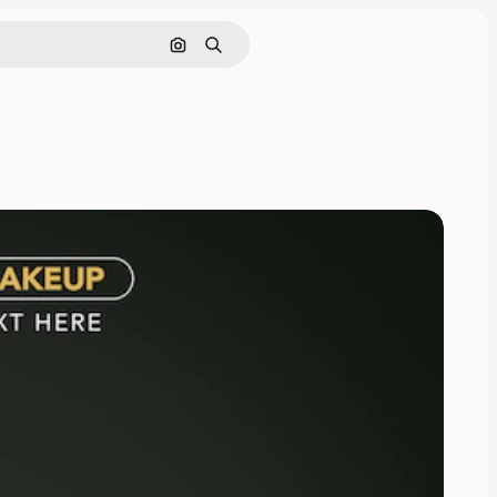
Pesquisar por imagem
Buscar