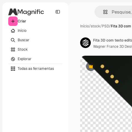
Criar
Início
/
stock
/
PSD
/
Fita 3D com 
Início
Buscar
Fita 3D com texto edi
Wagner France 3D Des
Stock
Explorar
Todas as ferramentas
Premium