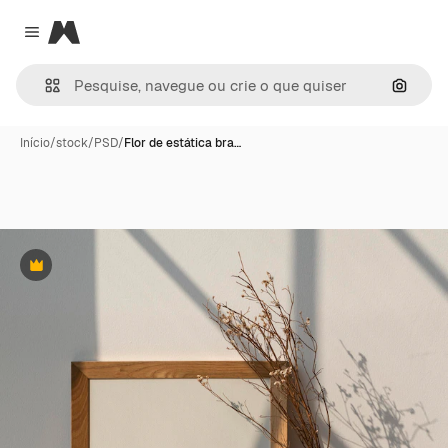
Magnific
Close menu
Pesqui
Início
/
stock
/
PSD
/
Flor de estática bra…
Premium