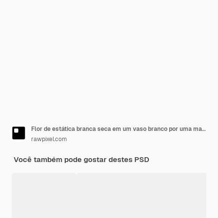
Flor de estática branca seca em um vaso branco por uma maquete de moldura de madeira em um piso de madeira
rawpixel.com
Você também pode gostar destes PSD