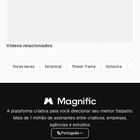
Vídeos relacionados
Premium
Premium
Premium
Premium
flores secas
botanical
flower frame
botanica
flor
A plataforma criativa para você direcionar seu melhor trabalho.
Mais de 1 milhão de assinantes entre criativos, empresas,
agências e estúdios.
Português