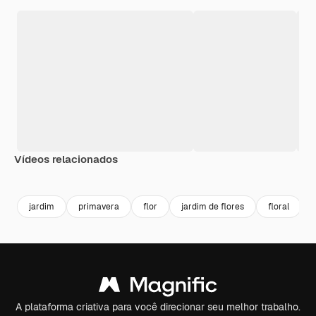
Vídeos relacionados
Premium
Premium
Gerado por IA
Premium
Premium
Gerado por 
jardim
primavera
flor
jardim de flores
floral
A plataforma criativa para você direcionar seu melhor trabalho.