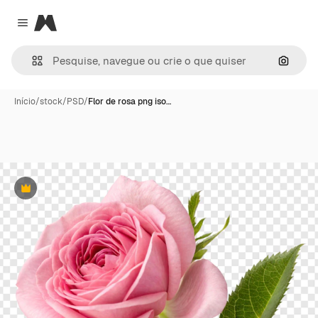
Magnific
Close menu
Pesqui
Início
/
stock
/
PSD
/
Flor de rosa png iso…
Premium