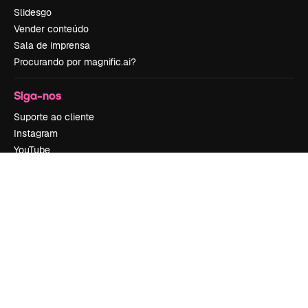
Slidesgo
Vender conteúdo
Sala de imprensa
Procurando por magnific.ai?
Siga-nos
Suporte ao cliente
Instagram
YouTube
LinkedIn
TikTok
Discord
X
Reddit
Copyright © 2010-
2026
Freepik Company S.L.U.
Todos os direitos
reservados
.