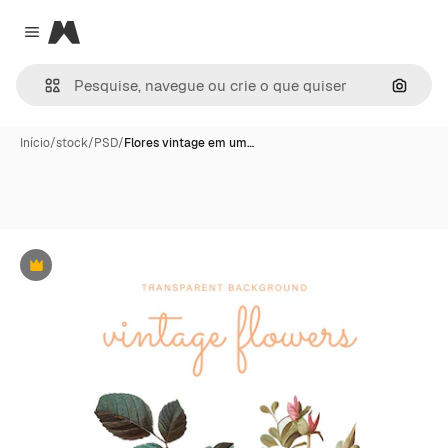
Magnific
Close menu
Pesqui
Início
/
stock
/
PSD
/
Flores vintage em um…
Premium