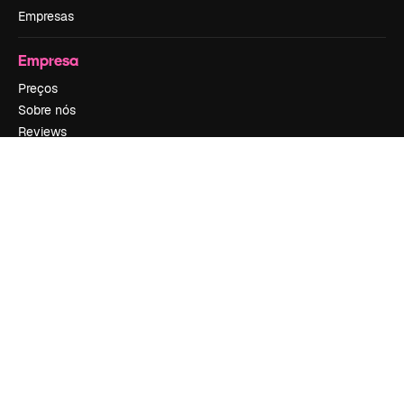
Empresas
Empresa
Preços
Sobre nós
Reviews
Emprego
Tendências de pesquisa
Blog
Eventos
Slidesgo
Vender conteúdo
Sala de imprensa
Procurando por magnific.ai?
Siga-nos
Suporte ao cliente
Instagram