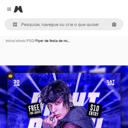
Magnific
Close menu
Pesqui
Início
/
stock
/
PSD
/
Flyer de festa de no…
Premium