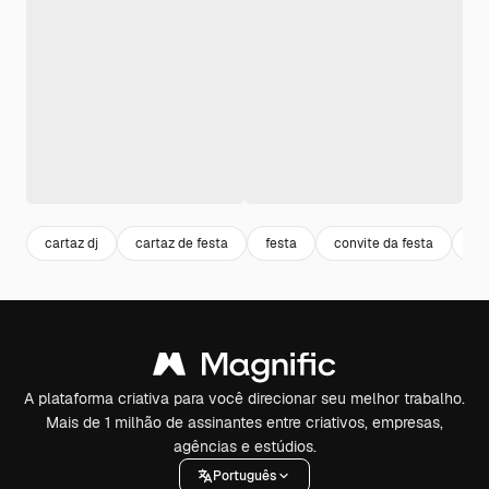
cartaz dj
cartaz de festa
festa
convite da festa
ev
A plataforma criativa para você direcionar seu melhor trabalho.
Mais de 1 milhão de assinantes entre criativos, empresas,
agências e estúdios.
Português